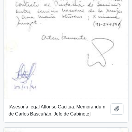
[Asesoría legal Alfonso Gacitua. Memorandum
Añadi
de Carlos Bascuñán, Jefe de Gabinete]