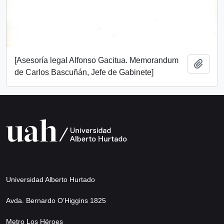
[Asesoría legal Alfonso Gacitua. Memorandum
Añadi
de Carlos Bascuñán, Jefe de Gabinete]
Universidad Alberto Hurtado
Avda. Bernardo O’Higgins 1825
Metro Los Héroes