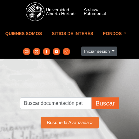
Skip to main content
QUIENES SOMOS
SITIOS DE INTERÉS
FONDOS
Iniciar sesión
Buscar
Búsqueda Avanzada »