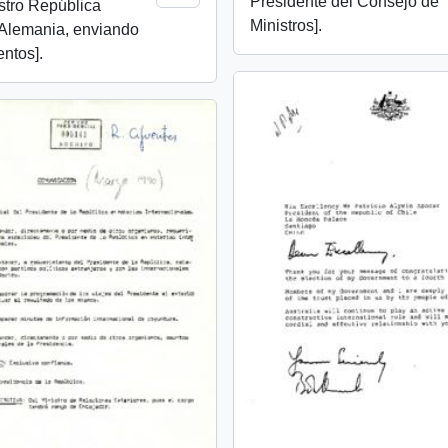
Presidente del Consejo de
stro República
Ministros].
 Alemania, enviando
ntos].