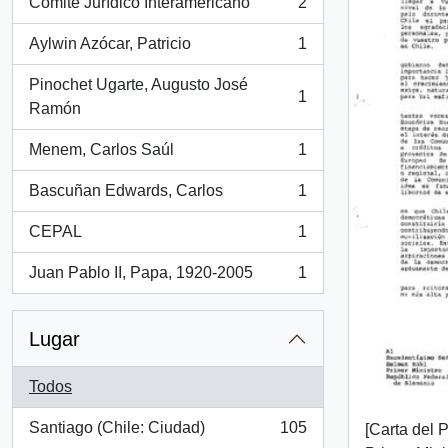
Comité Jurídico Interamericano
2
, 2 resultados
Aylwin Azócar, Patricio
1
, 1 resultados
Pinochet Ugarte, Augusto José
1
, 1 resultados
Ramón
Menem, Carlos Saúl
1
, 1 resultados
Bascuñan Edwards, Carlos
1
, 1 resultados
CEPAL
1
, 1 resultados
Juan Pablo II, Papa, 1920-2005
1
, 1 resultados
Lugar
Todos
Santiago (Chile: Ciudad)
105
[Carta del 
, 105 resultados