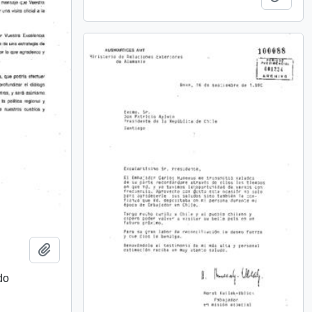
Añadir al portapapeles
do