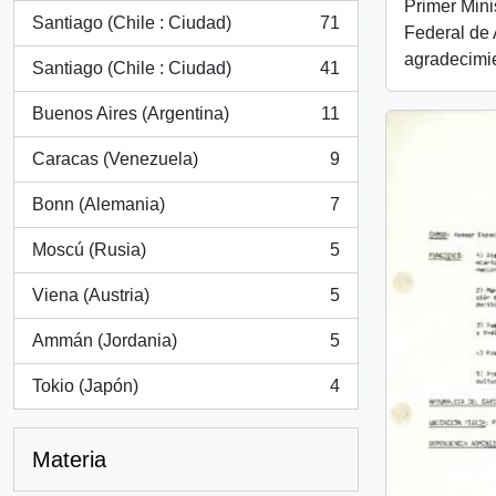
Primer Mini
Santiago (Chile : Ciudad)
71
Federal de
, 71 resultados
agradecimie
Santiago (Chile : Ciudad)
41
, 41 resultados
Buenos Aires (Argentina)
11
, 11 resultados
Caracas (Venezuela)
9
, 9 resultados
Bonn (Alemania)
7
, 7 resultados
Moscú (Rusia)
5
, 5 resultados
Viena (Austria)
5
, 5 resultados
Ammán (Jordania)
5
, 5 resultados
Tokio (Japón)
4
, 4 resultados
Materia