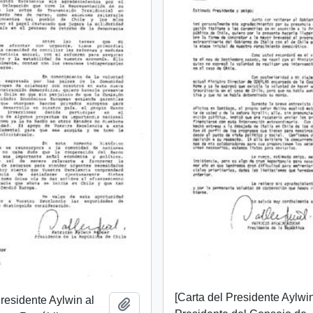
[Carta del Presidente Aylwin
Presidente Aylwin al
Añadir al portapapeles