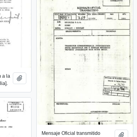
 a la
Añadir al portapapeles
ia].
Mensaje Oficial transmitido
Añadi