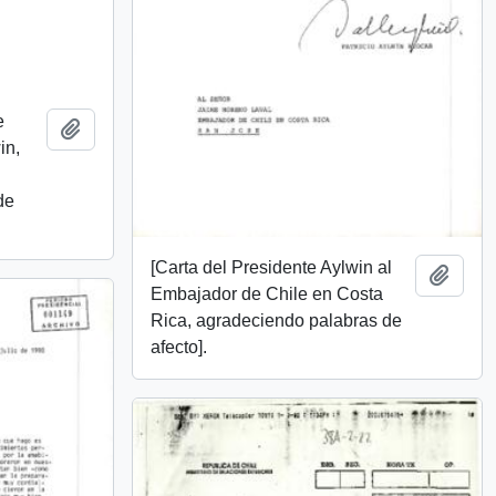
e
Añadir al portapapeles
in,
de
[Carta del Presidente Aylwin al
Añadi
Embajador de Chile en Costa
Rica, agradeciendo palabras de
afecto].