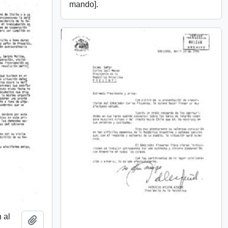
mando].
 al
Añadir al portapapeles