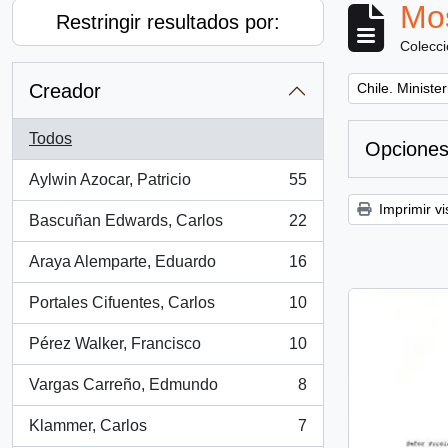
Mos
Restringir resultados por:
Colecc
Remove filter:
Creador
Chile. Ministe
Todos
Opciones
Aylwin Azocar, Patricio
55
, 55 resultados
Imprimir vi
Bascuñan Edwards, Carlos
22
, 22 resultados
Araya Alemparte, Eduardo
16
, 16 resultados
Portales Cifuentes, Carlos
10
, 10 resultados
Pérez Walker, Francisco
10
, 10 resultados
Vargas Carreño, Edmundo
8
, 8 resultados
Klammer, Carlos
7
, 7 resultados