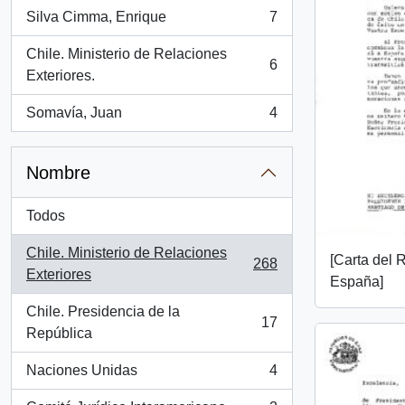
Silva Cimma, Enrique
7
, 7 resultados
Chile. Ministerio de Relaciones
6
, 6 resultados
Exteriores.
Somavía, Juan
4
, 4 resultados
Nombre
Todos
Chile. Ministerio de Relaciones
[Carta del 
268
, 268 resultados
Exteriores
España]
Chile. Presidencia de la
17
, 17 resultados
República
Naciones Unidas
4
, 4 resultados