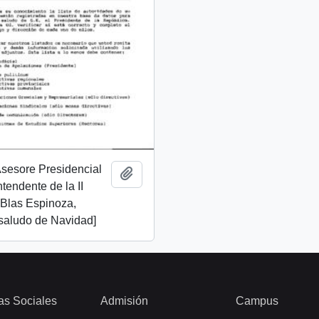
 Asesore Presidencial
Add to clipboard
Intendente de la II
 Blas Espinoza,
 saludo de Navidad]
as Sociales
Admisión
Campus