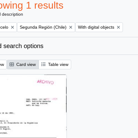
wing 1 results
l description
Remove filter:
Remove filter:
rcelo
Segunda Región (Chile)
With digital objects
 search options
ew
Card view
Table view