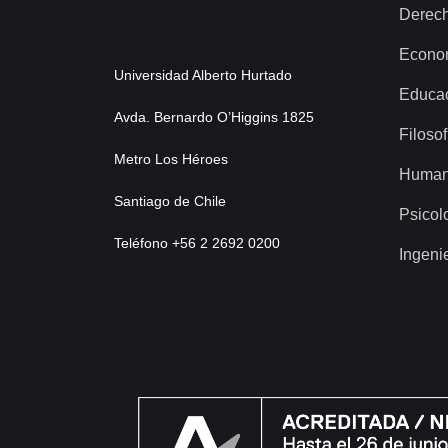
Derec
Econo
Universidad Alberto Hurtado
Educa
Avda. Bernardo O’Higgins 1825
Filosof
Metro Los Héroes
Human
Santiago de Chile
Psicol
Teléfono +56 2 2692 0200
Ingeni