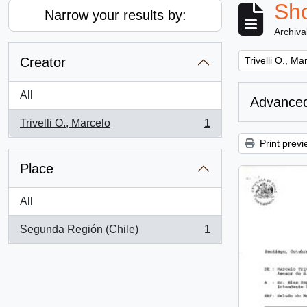
Sho
Narrow your results by:
Archiva
Remove filter:
Creator
Trivelli O., Ma
All
Advanced
Trivelli O., Marcelo
1
, 1 results
Print previ
Place
All
Segunda Región (Chile)
1
, 1 results