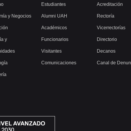
ho
Estudiantes
Acreditación
mía y Negocios
Alumni UAH
Rectoría
ción
Académicos
Vicerrectorías
ía y
Funcionarios
Directorio
idades
Visitantes
Decanos
ogía
Comunicaciones
Canal de Denun
ería