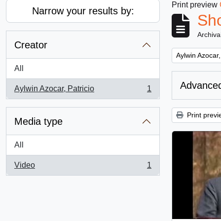
Print preview
Narrow your results by:
Sho
Archiva
Creator
Remove filter:
Aylwin Azocar,
All
Advanced
Aylwin Azocar, Patricio
1
, 1 results
Print previ
Media type
All
Video
1
, 1 results