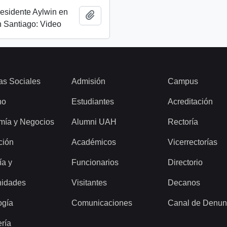
esidente Aylwin en
Add to clipboard
 Santiago: Video
as Sociales
Admisión
Campus
ho
Estudiantes
Acreditación
mía y Negocios
Alumni UAH
Rectoría
ción
Académicos
Vicerrectorías
ía y
Funcionarios
Directorio
idades
Visitantes
Decanos
ogía
Comunicaciones
Canal de Denun
ería