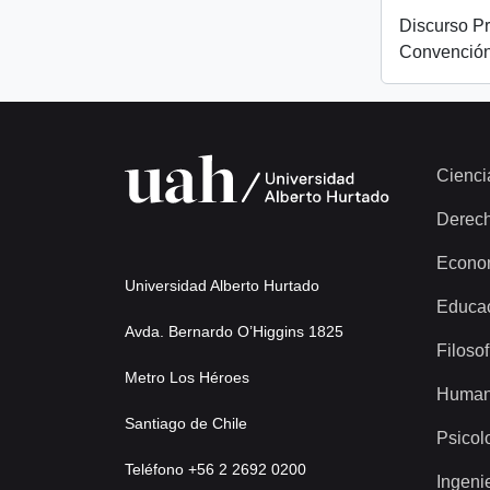
Discurso Pr
Convención
Cienci
Derec
Econo
Universidad Alberto Hurtado
Educa
Avda. Bernardo O’Higgins 1825
Filosof
Metro Los Héroes
Human
Santiago de Chile
Psicol
Teléfono +56 2 2692 0200
Ingeni