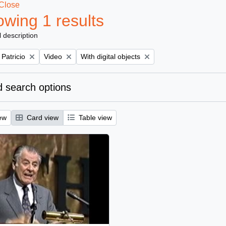
Close
wing 1 results
l description
Remove filter:
Remove filter:
 Patricio
Video
With digital objects
 search options
ew
Card view
Table view