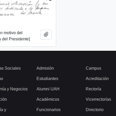
n motivo del
Add to clipboard
 del Presidente]
as Sociales
Admisión
Campus
ho
Estudiantes
Acreditación
mía y Negocios
Alumni UAH
Rectoría
ción
Académicos
Vicerrectorías
ía y
Funcionarios
Directorio