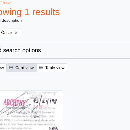
Close
wing 1 results
l description
, Óscar
 search options
ew
Card view
Table view