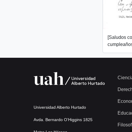
[Saludos co
cumpleaños
Cienci
Derec
Econo
Universidad Alberto Hurtado
Educa
Avda. Bernardo O’Higgins 1825
Filosof