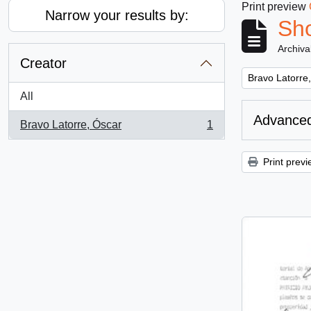
Print preview
Narrow your results by:
Sho
Archiva
Creator
Remove filter:
Bravo Latorre
All
Advanced
Bravo Latorre, Óscar
1
, 1 results
Print previ