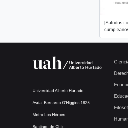
[Saludos co
cumpleaños
Cienci
Derec
Econo
Universidad Alberto Hurtado
Educa
Avda. Bernardo O’Higgins 1825
Filosof
Metro Los Héroes
Human
Santiago de Chile