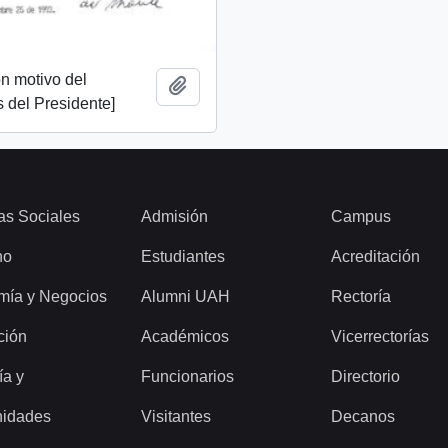
n motivo del
Add to clipboard
 del Presidente]
as Sociales
Admisión
Campus
ho
Estudiantes
Acreditación
mía y Negocios
Alumni UAH
Rectoría
ción
Académicos
Vicerrectorías
ía y
Funcionarios
Directorio
idades
Visitantes
Decanos