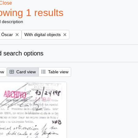
Close
wing 1 results
l description
Remove filter:
, Óscar
With digital objects
 search options
ew
Card view
Table view