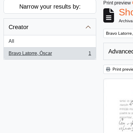
Print preview
Narrow your results by:
Sho
Archiva
Creator
Remove filter:
Bravo Latorre
All
Advanced
Bravo Latorre, Óscar
1
, 1 results
Print previ