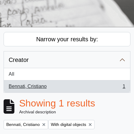
Narrow your results by:
Creator
All
Bennati, Cristiano
1
, 1 results
Showing 1 results
Archival description
Remove filter:
Remove filter:
Bennati, Cristiano
With digital objects