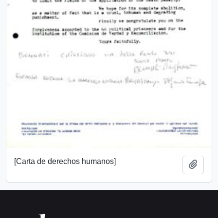
[Carta de derechos humanos]
Add t