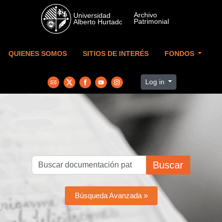
Skip to main content
QUIENES SOMOS
SITIOS DE INTERÉS
FONDOS
Log in
Buscar
Búsqueda Avanzada »