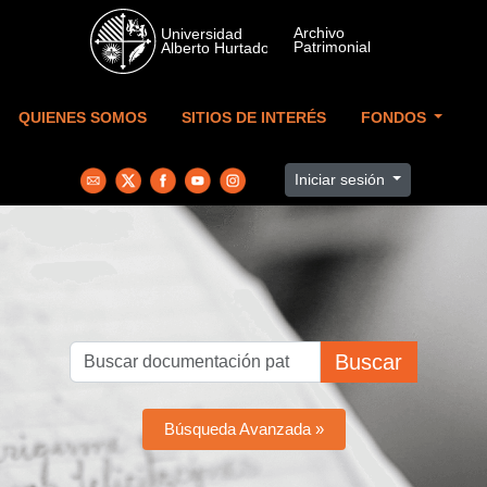
Skip to main content
QUIENES SOMOS
SITIOS DE INTERÉS
FONDOS
Iniciar sesión
Buscar
Búsqueda Avanzada »