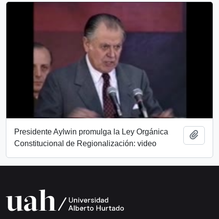
Presidente Aylwin promulga la Ley Orgánica
Añadi
Constitucional de Regionalización: video