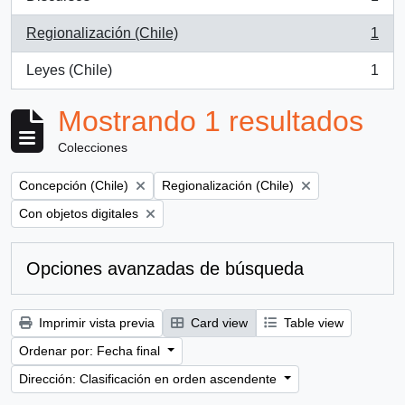
, 1 resultados
Regionalización (Chile)
1
, 1 resultados
Leyes (Chile)
1
, 1 resultados
Mostrando 1 resultados
Colecciones
Remove filter:
Remove filter:
Concepción (Chile)
Regionalización (Chile)
Remove filter:
Con objetos digitales
Opciones avanzadas de búsqueda
Imprimir vista previa
Card view
Table view
Ordenar por: Fecha final
Dirección: Clasificación en orden ascendente