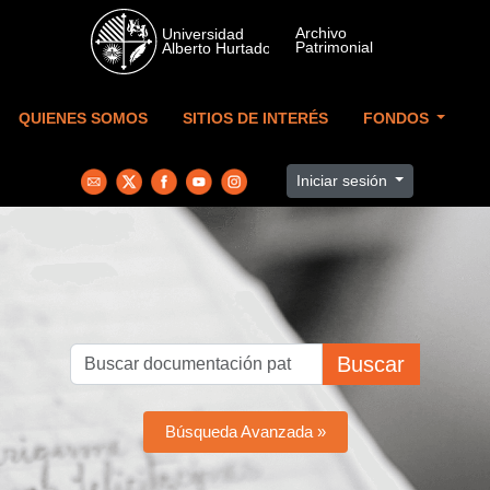
Skip to main content
QUIENES SOMOS
SITIOS DE INTERÉS
FONDOS
Iniciar sesión
Buscar
Búsqueda Avanzada »