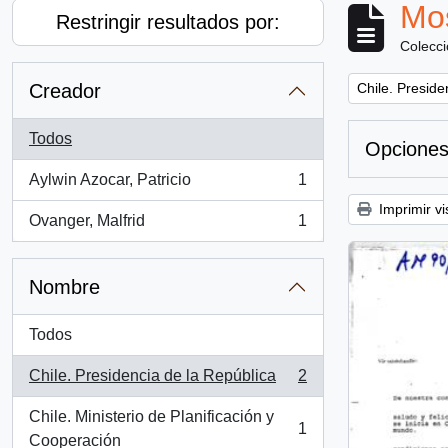
Mos
Restringir resultados por:
Colecc
Remove filter:
Creador
Chile. Preside
Todos
Opciones
Aylwin Azocar, Patricio
1
, 1 resultados
Imprimir vi
Ovanger, Malfrid
1
, 1 resultados
Nombre
Todos
Chile. Presidencia de la República
2
, 2 resultados
Chile. Ministerio de Planificación y
1
, 1 resultados
Cooperación