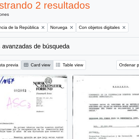
trando 2 resultados
iones
Remove filter:
Remove filter:
ncia de la República
Noruega
Con objetos digitales
 avanzadas de búsqueda
sta previa
Card view
Table view
Ordenar p