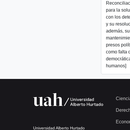
Reconcilia
para la sol
con los de
y su resoluc
además, su
mantenimien
presos polí
como falta 
democrátic
humanos]
Cienci
Derec
Econo
Universidad Alberto Hurtado