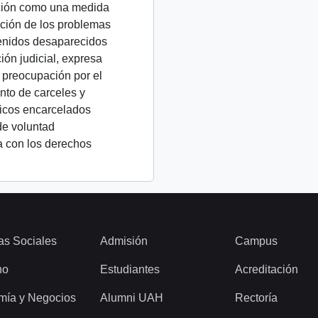
ción como una medida
ución de los problemas
tenidos desaparecidos
ión judicial, expresa
 preocupación por el
to de carceles y
ticos encarcelados
de voluntad
a con los derechos
as Sociales
Admisión
Campus
ho
Estudiantes
Acreditación
mía y Negocios
Alumni UAH
Rectoría