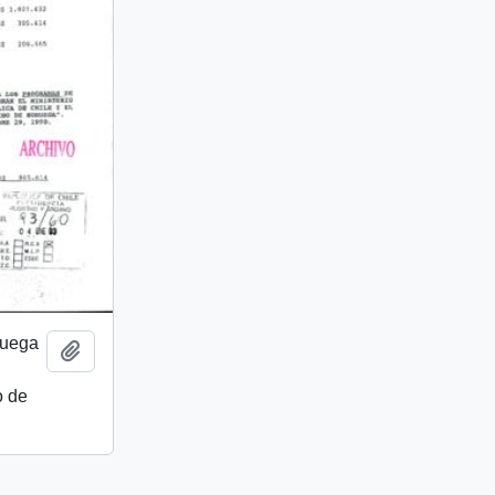
ruega
Añadir al portapapeles
o de