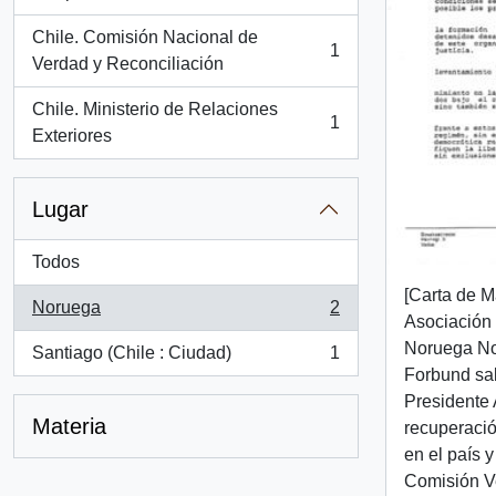
Chile. Comisión Nacional de
1
, 1 resultados
Verdad y Reconciliación
Chile. Ministerio de Relaciones
1
, 1 resultados
Exteriores
Lugar
Todos
[Carta de M
Noruega
2
, 2 resultados
Asociación
Noruega No
Santiago (Chile : Ciudad)
1
, 1 resultados
Forbund salu
Presidente 
Materia
recuperaci
en el país y
Comisión V