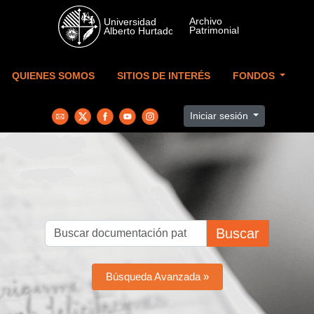
Skip to main content
QUIENES SOMOS
SITIOS DE INTERÉS
FONDOS
Iniciar sesión
Buscar
Búsqueda Avanzada »