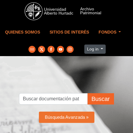
Skip to main content
QUIENES SOMOS
SITIOS DE INTERÉS
FONDOS
Log in
Buscar
Búsqueda Avanzada »