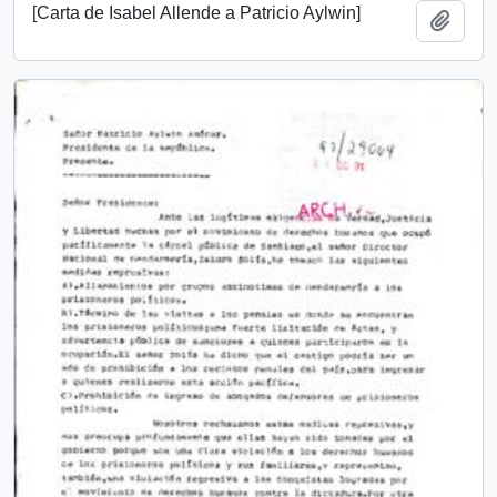
[Carta de Isabel Allende a Patricio Aylwin]
Add t