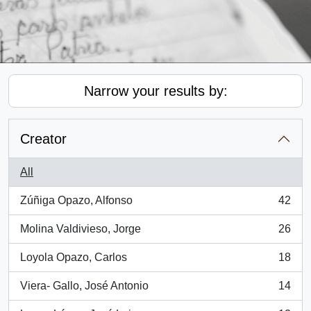
Narrow your results by:
Creator
All
Zúñiga Opazo, Alfonso
42
, 42 results
Molina Valdivieso, Jorge
26
, 26 results
Loyola Opazo, Carlos
18
, 18 results
Viera- Gallo, José Antonio
14
, 14 results