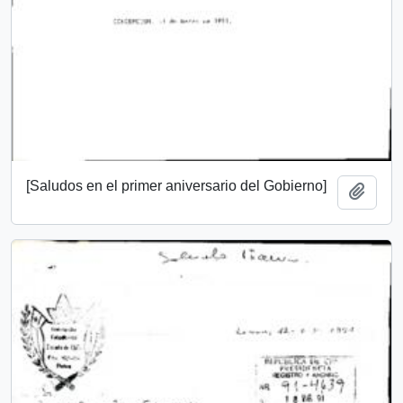
[Saludos en el primer aniversario del Gobierno]
Add t