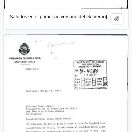
[Saludos en el primer aniversario del Gobierno]
Add t