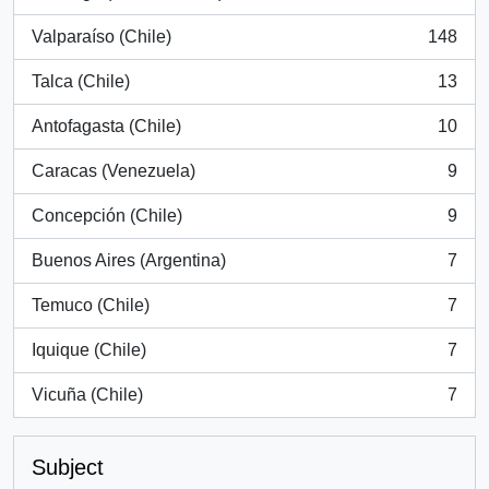
, 394 results
Valparaíso (Chile)
148
, 148 results
Talca (Chile)
13
, 13 results
Antofagasta (Chile)
10
, 10 results
Caracas (Venezuela)
9
, 9 results
Concepción (Chile)
9
, 9 results
Buenos Aires (Argentina)
7
, 7 results
Temuco (Chile)
7
, 7 results
Iquique (Chile)
7
, 7 results
Vicuña (Chile)
7
, 7 results
Subject