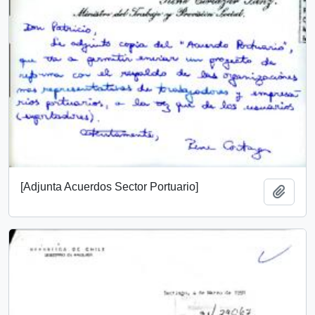
[Adjunta Acuerdos Sector Portuario]
Add t