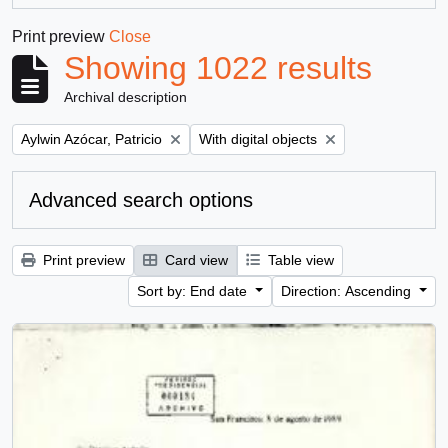
Print preview
Close
Showing 1022 results
Archival description
Remove filter:
Remove filter:
Aylwin Azócar, Patricio
With digital objects
Advanced search options
Print preview
Card view
Table view
Sort by: End date
Direction: Ascending