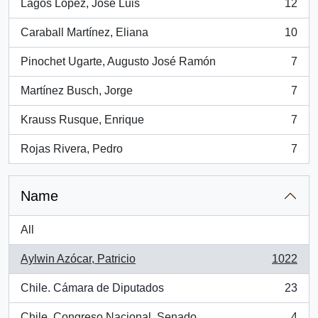
Lagos López, José Luis
12
, 12 results
Caraball Martínez, Eliana
10
, 10 results
Pinochet Ugarte, Augusto José Ramón
7
, 7 results
Martínez Busch, Jorge
7
, 7 results
Krauss Rusque, Enrique
7
, 7 results
Rojas Rivera, Pedro
7
, 7 results
Name
All
Aylwin Azócar, Patricio
1022
, 1022 results
Chile. Cámara de Diputados
23
, 23 results
Chile. Congreso Nacional. Senado
4