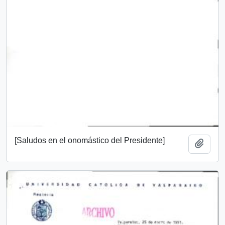
[Saludos en el onomástico del Presidente]
Add t