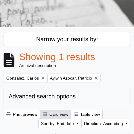
Narrow your results by:
Showing 1 results
Archival description
Remove filter:
Remove filter:
González, Carlos
Aylwin Azócar, Patricio
Advanced search options
Print preview
Card view
Table view
Sort by: End date
Direction: Ascending