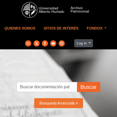
Skip to main content
QUIENES SOMOS
SITIOS DE INTERÉS
FONDOS
Log in
Buscar
Búsqueda Avanzada »