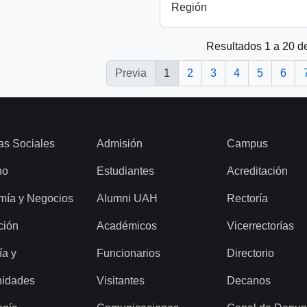
Región
Resultados 1 a 20 d
Previa
1
2
3
4
5
6
as Sociales
Admisión
Campus
ho
Estudiantes
Acreditación
mía y Negocios
Alumni UAH
Rectoría
ción
Académicos
Vicerrectorías
ía y
Funcionarios
Directorio
idades
Visitantes
Decanos