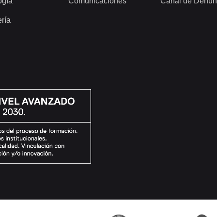
ogía
Comunicaciones
Canal de Denun
ería