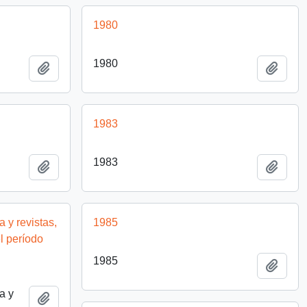
1980
1980
Añadir al portapapeles
Añadi
1983
1983
Añadir al portapapeles
Añadi
 y revistas,
1985
l período
1985
Añadi
a y
Añadir al portapapeles