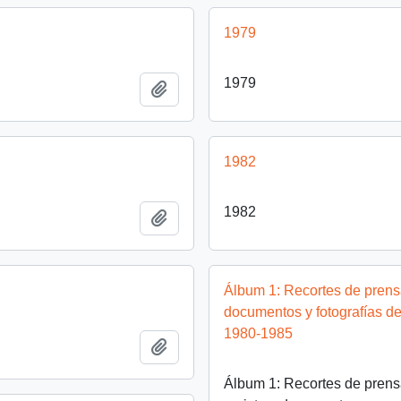
1979
1979
Añadir al portapapeles
1982
1982
Añadir al portapapeles
Álbum 1: Recortes de prensa
documentos y fotografías de
1980-1985
Añadir al portapapeles
Álbum 1: Recortes de prens