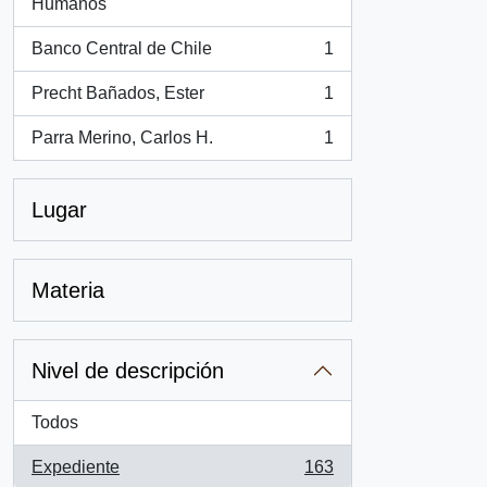
, 1 resultados
Humanos
Banco Central de Chile
1
, 1 resultados
Precht Bañados, Ester
1
, 1 resultados
Parra Merino, Carlos H.
1
, 1 resultados
Lugar
Materia
Nivel de descripción
Todos
Expediente
163
, 163 resultados