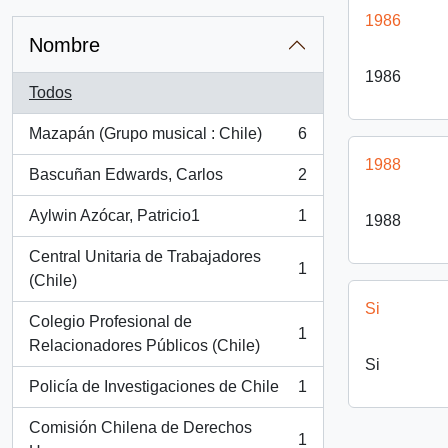
1986
Nombre
1986
Todos
Mazapán (Grupo musical : Chile)
6
, 6 resultados
1988
Bascuñan Edwards, Carlos
2
, 2 resultados
Aylwin Azócar, Patricio1
1
1988
, 1 resultados
Central Unitaria de Trabajadores
1
, 1 resultados
(Chile)
Si
Colegio Profesional de
1
, 1 resultados
Relacionadores Públicos (Chile)
Si
Policía de Investigaciones de Chile
1
, 1 resultados
Comisión Chilena de Derechos
1