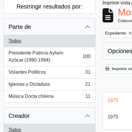
Imprimir vista
Restringir resultados por:
Mos
Colecc
Parte de
Remove filter:
Expediente
Todos
Opciones
Presidente Patricio Aylwin
100
, 100 resultados
Azócar (1990-1994)
Imprimir vi
Volantes Políticos
31
, 31 resultados
Iglesias y Dictadura
21
, 21 resultados
Música Docta chilena
11
, 11 resultados
1975
Creador
1975
Todos