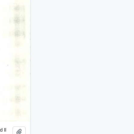
d II
Añadir al portapapeles