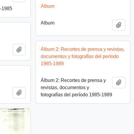
Album
0-1985
Album
Añadi
Añadir al portapapeles
Álbum 2: Recortes de prensa y revistas,
documentos y fotografías del período
1985-1989
Álbum 2: Recortes de prensa y
Añadi
revistas, documentos y
Añadir al portapapeles
fotografías del período 1985-1989