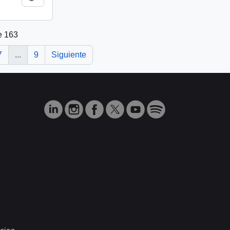
e 163
7
...
9
Siguiente