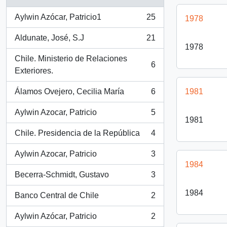
Aylwin Azócar, Patricio1
25
1978
, 25 resultados
Aldunate, José, S.J
21
, 21 resultados
1978
Chile. Ministerio de Relaciones
6
, 6 resultados
Exteriores.
Álamos Ovejero, Cecilia María
6
1981
, 6 resultados
Aylwin Azocar, Patricio
5
, 5 resultados
1981
Chile. Presidencia de la República
4
, 4 resultados
Aylwin Azocar, Patricio
3
, 3 resultados
1984
Becerra-Schmidt, Gustavo
3
, 3 resultados
1984
Banco Central de Chile
2
, 2 resultados
Aylwin Azócar, Patricio
2
, 2 resultados