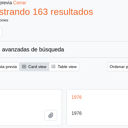
 previa
Cerrar
trando 163 resultados
iones
 avanzadas de búsqueda
sta previa
Card view
Table view
Ordenar p
1976
1976
Añadir al portapapeles