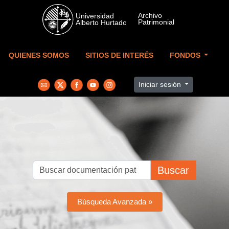
Skip to main content
QUIENES SOMOS
SITIOS DE INTERÉS
FONDOS
Iniciar sesión
Buscar
Búsqueda Avanzada »