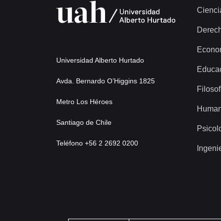
Cienci
Derec
Econo
Universidad Alberto Hurtado
Educa
Avda. Bernardo O’Higgins 1825
Filosof
Metro Los Héroes
Human
Santiago de Chile
Psicol
Teléfono +56 2 2692 0200
Ingeni