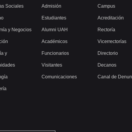
as Sociales
Admisión
Campus
ho
Estudiantes
Acreditación
mía y Negocios
Alumni UAH
Rectoría
ción
Académicos
Vicerrectorías
ía y
Funcionarios
Directorio
idades
Visitantes
Decanos
ogía
Comunicaciones
Canal de Denun
ería