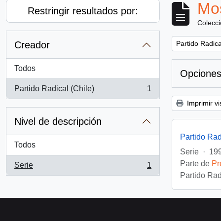
Mos
Restringir resultados por:
Colecc
Remove filter:
Creador
Partido Radica
Todos
Opciones
Partido Radical (Chile)
1
, 1 resultados
Imprimir vi
Nivel de descripción
Partido Rad
Todos
Serie
·
19
Parte de
Pr
Serie
1
, 1 resultados
Partido Rad