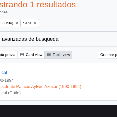
trando 1 resultados
iones
Remove filter:
l (Chile)
Serie
 avanzadas de búsqueda
sta previa
Card view
Table view
Ordenar p
ical
90-1994
esidente Patricio Aylwin Azócar (1990-1994)
ical (Chile)