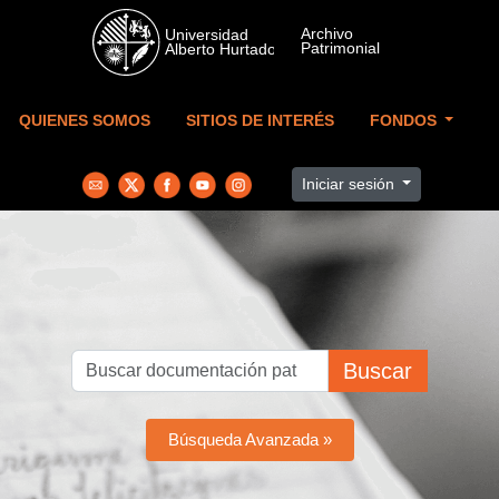
Skip to main content
QUIENES SOMOS
SITIOS DE INTERÉS
FONDOS
Iniciar sesión
Buscar
Búsqueda Avanzada »