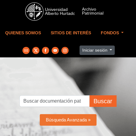
Skip to main content
QUIENES SOMOS
SITIOS DE INTERÉS
FONDOS
Iniciar sesión
Buscar
Búsqueda Avanzada »