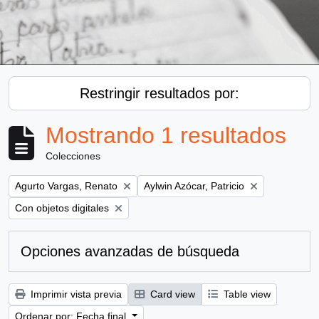
Restringir resultados por:
Mostrando 1 resultados
Colecciones
Remove filter:
Remove filter:
Agurto Vargas, Renato
Aylwin Azócar, Patricio
Remove filter:
Con objetos digitales
Opciones avanzadas de búsqueda
Imprimir vista previa
Card view
Table view
Ordenar por: Fecha final