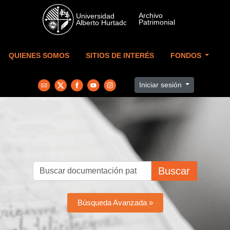
Skip to main content
QUIENES SOMOS
SITIOS DE INTERÉS
FONDOS
Iniciar sesión
Buscar
Búsqueda Avanzada »