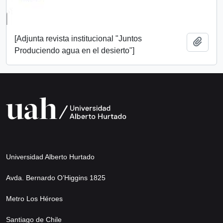
[Adjunta revista institucional "Juntos
Añadi
Produciendo agua en el desierto"]
Universidad Alberto Hurtado
Avda. Bernardo O’Higgins 1825
Metro Los Héroes
Santiago de Chile