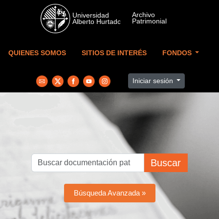
Skip to main content
QUIENES SOMOS
SITIOS DE INTERÉS
FONDOS
Iniciar sesión
Buscar
Búsqueda Avanzada »