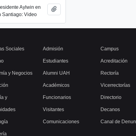
esidente Aylwin en
Añadir al portapapeles
 Santiago: Video
as Sociales
Admisión
Campus
ho
Estudiantes
Acreditación
mía y Negocios
Alumni UAH
Rectoría
ción
Académicos
Vicerrectorías
ía y
Funcionarios
Directorio
idades
Visitantes
Decanos
ogía
Comunicaciones
Canal de Denun
ería