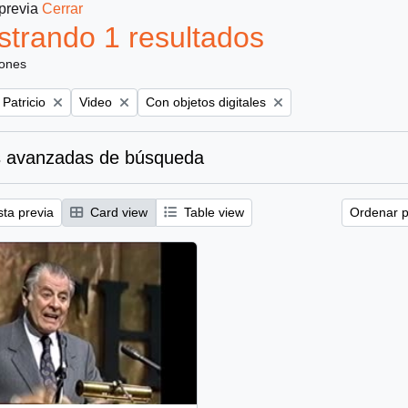
 previa
Cerrar
trando 1 resultados
iones
Remove filter:
Remove filter:
 Patricio
Video
Con objetos digitales
 avanzadas de búsqueda
sta previa
Card view
Table view
Ordenar p