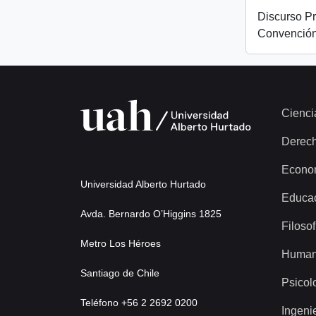
Discurso Pr
Convención
Cienci
Derec
Econo
Universidad Alberto Hurtado
Educa
Avda. Bernardo O’Higgins 1825
Filosof
Metro Los Héroes
Human
Santiago de Chile
Psicol
Teléfono +56 2 2692 0200
Ingeni