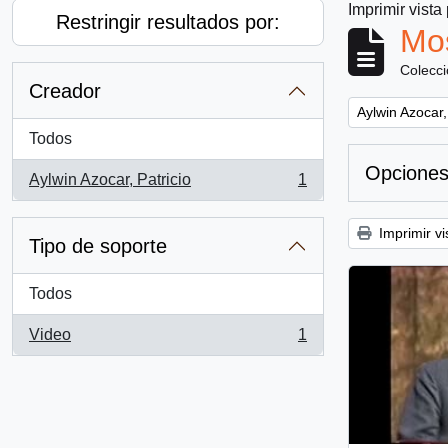
Imprimir vista
Restringir resultados por:
Mos
Colecc
Creador
Remove filter:
Aylwin Azocar,
Todos
Opciones
Aylwin Azocar, Patricio
1
, 1 resultados
Imprimir vi
Tipo de soporte
Todos
Video
1
, 1 resultados