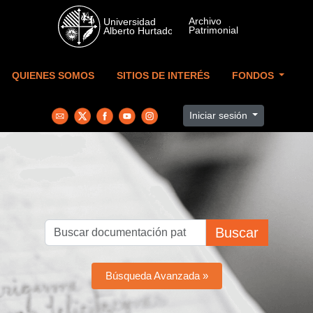
Skip to main content
QUIENES SOMOS
SITIOS DE INTERÉS
FONDOS
Iniciar sesión
Buscar
Búsqueda Avanzada »