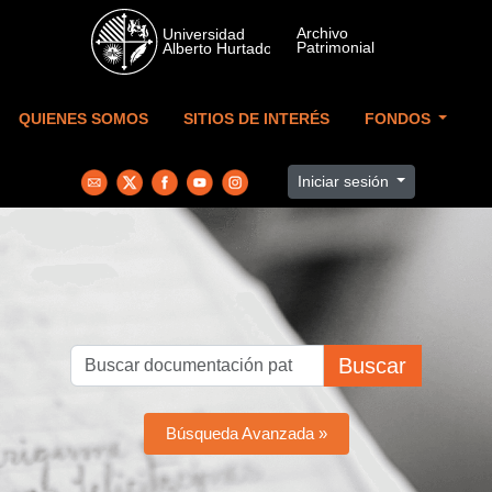
Skip to main content
QUIENES SOMOS
SITIOS DE INTERÉS
FONDOS
Iniciar sesión
Buscar
Búsqueda Avanzada »