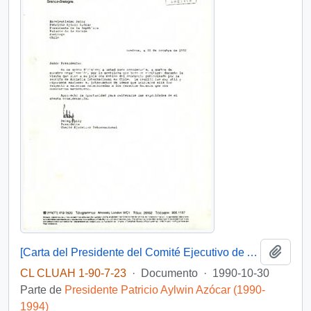
Añadi
[Carta del Presidente del Comité Ejecutivo de Amnistía Internacional dirigida al Presidente Patricio Aylwin]
CL CLUAH 1-90-7-23
·
Documento
·
1990-10-30
Parte de
Presidente Patricio Aylwin Azócar (1990-
1994)