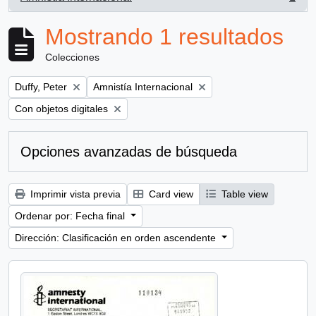
, 1 resultados
Mostrando 1 resultados
Colecciones
Remove filter:
Remove filter:
Duffy, Peter
Amnistía Internacional
Remove filter:
Con objetos digitales
Opciones avanzadas de búsqueda
Imprimir vista previa
Card view
Table view
Ordenar por: Fecha final
Dirección: Clasificación en orden ascendente