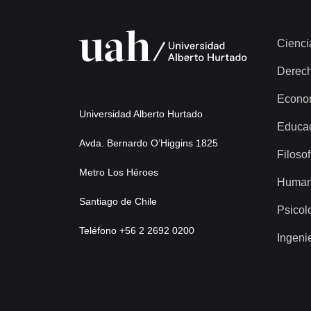
Cienci
Derec
Econo
Universidad Alberto Hurtado
Educa
Avda. Bernardo O’Higgins 1825
Filosof
Metro Los Héroes
Human
Santiago de Chile
Psicol
Teléfono +56 2 2692 0200
Ingeni