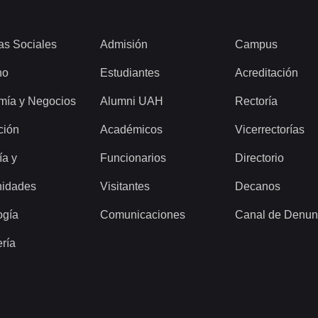
as Sociales
Admisión
Campus
ho
Estudiantes
Acreditación
mía y Negocios
Alumni UAH
Rectoría
ción
Académicos
Vicerrectorías
ía y
Funcionarios
Directorio
idades
Visitantes
Decanos
ogía
Comunicaciones
Canal de Denun
ería