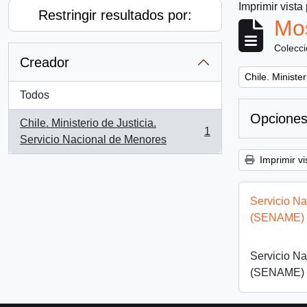
Imprimir vista
Restringir resultados por:
Mos
Colecc
Creador
Remove filter:
Chile. Ministe
Todos
Opciones
Chile. Ministerio de Justicia.
1
, 1 resultados
Servicio Nacional de Menores
Imprimir vi
Servicio N
(SENAME)
Servicio N
(SENAME)