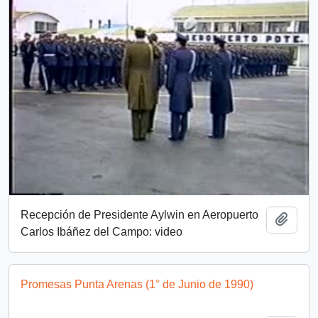
Recepción de Presidente Aylwin en Aeropuerto
Añadi
Carlos Ibáñez del Campo: video
Promesas Punta Arenas (1° de Junio de 1990)