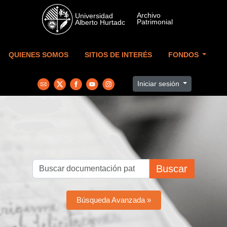
Skip to main content
QUIENES SOMOS
SITIOS DE INTERÉS
FONDOS
Iniciar sesión
Buscar
Búsqueda Avanzada »