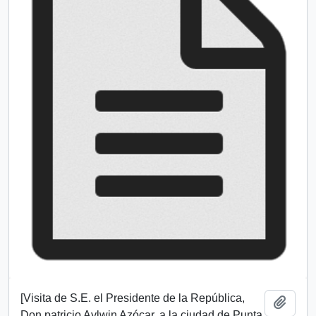
[Visita de S.E. el Presidente de la República,
Añadi
Don patricio Aylwin Azócar, a la ciudad de Punta