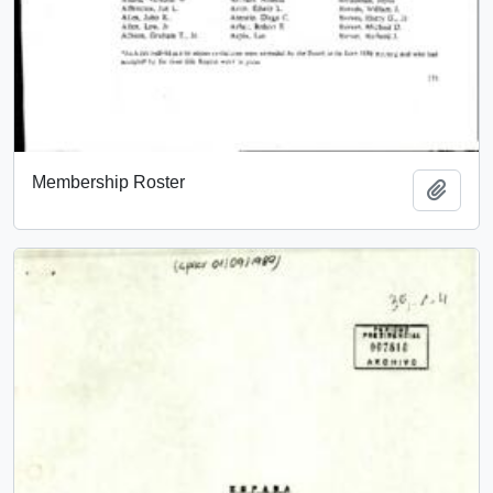
Membership Roster
Añadi