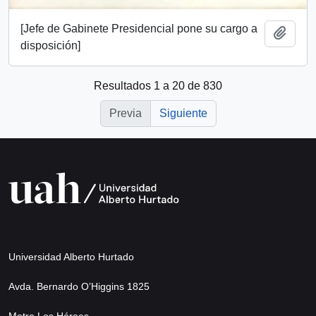
[Jefe de Gabinete Presidencial pone su cargo a
Añadi
disposición]
Resultados 1 a 20 de 830
Previa
Siguiente
Universidad Alberto Hurtado
Avda. Bernardo O’Higgins 1825