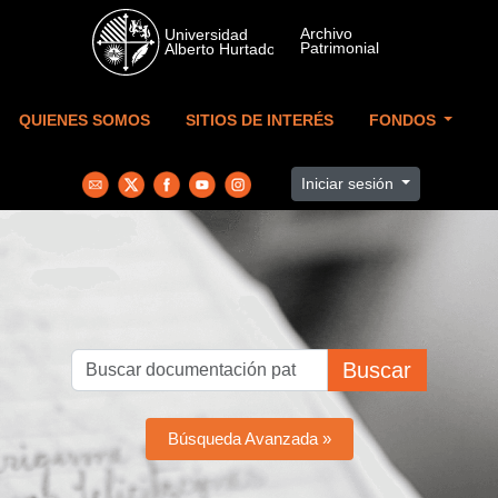
Skip to main content
QUIENES SOMOS
SITIOS DE INTERÉS
FONDOS
Iniciar sesión
Buscar
Búsqueda Avanzada »