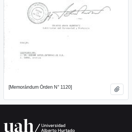
[Memorándum Órden N° 1120]
Añadi