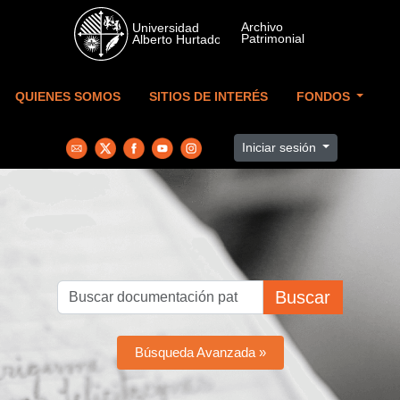
Skip to main content
QUIENES SOMOS
SITIOS DE INTERÉS
FONDOS
Iniciar sesión
Buscar
Búsqueda Avanzada »