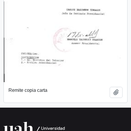
Remite copia carta
Añadi