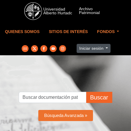
Skip to main content
QUIENES SOMOS
SITIOS DE INTERÉS
FONDOS
Iniciar sesión
Buscar
Búsqueda Avanzada »