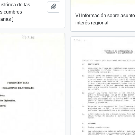
istórica de las
Añadir al portapapeles
as cumbres
VI Información sobre asunt
anas ]
interés regional