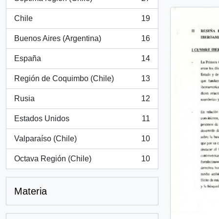
, 27 resultados
Chile
19
, 19 resultados
Buenos Aires (Argentina)
16
, 16 resultados
España
14
, 14 resultados
Región de Coquimbo (Chile)
13
, 13 resultados
Rusia
12
, 12 resultados
Estados Unidos
11
, 11 resultados
Valparaíso (Chile)
10
, 10 resultados
Octava Región (Chile)
10
, 10 resultados
Materia