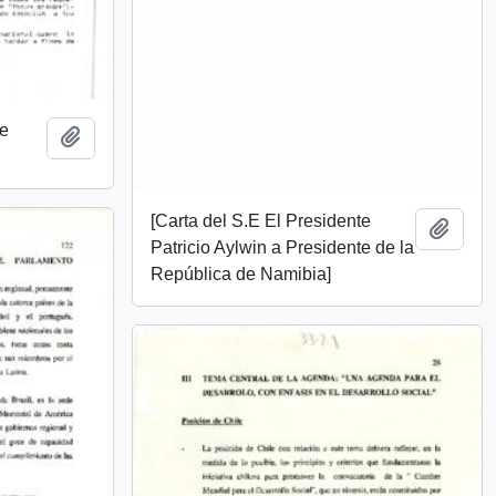
de
Añadir al portapapeles
[Carta del S.E El Presidente
Añadi
Patricio Aylwin a Presidente de la
República de Namibia]