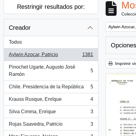
Mos
Restringir resultados por:
Colecc
Remove filter:
Creador
Aylwin Azocar,
Todos
Opciones
Aylwin Azocar, Patricio
1381
, 1381 resultados
Imprimir vi
Pinochet Ugarte, Augusto José
5
, 5 resultados
Ramón
Chile. Presidencia de la República
5
, 5 resultados
Krauss Rusque, Enríque
4
, 4 resultados
Silva Cimma, Enrique
3
, 3 resultados
Rojas Saavedra, Patricio
3
, 3 resultados