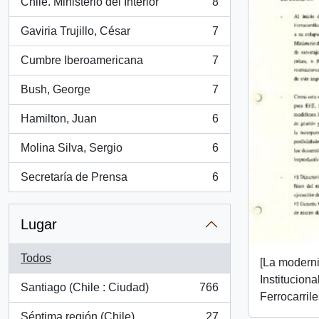
Chile. Ministerio del Interior
8
, 8 resultados
Gaviria Trujillo, César
7
, 7 resultados
Cumbre Iberoamericana
7
, 7 resultados
Bush, George
7
, 7 resultados
Hamilton, Juan
6
, 6 resultados
Molina Silva, Sergio
6
, 6 resultados
Secretaría de Prensa
6
, 6 resultados
Lugar
Todos
[La moderni
Institucion
Santiago (Chile : Ciudad)
766
, 766 resultados
Ferrocarril
Séptima región (Chile)
27