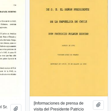
[Informaciones de prensa de
Añadi
l Sr.
Añadir al portapapeles
visita del Presidente Patricio