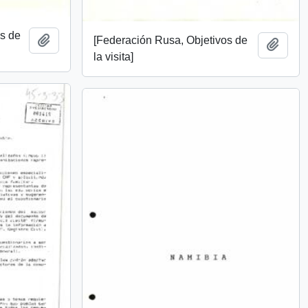
os de
Añadir al portapapeles
[Federación Rusa, Objetivos de
Añadi
la visita]