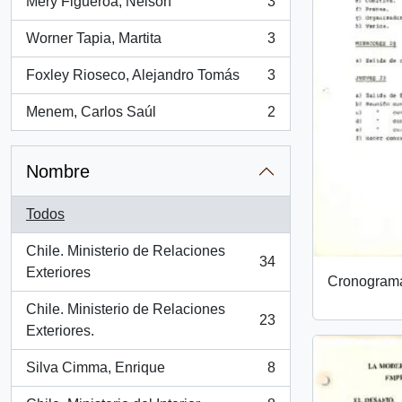
Mery Figueroa, Nelson
3
, 3 resultados
Worner Tapia, Martita
3
, 3 resultados
Foxley Rioseco, Alejandro Tomás
3
, 3 resultados
Menem, Carlos Saúl
2
, 2 resultados
Nombre
Todos
Chile. Ministerio de Relaciones
34
, 34 resultados
Exteriores
Cronogram
Chile. Ministerio de Relaciones
23
, 23 resultados
Exteriores.
Silva Cimma, Enrique
8
, 8 resultados