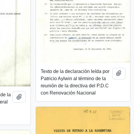
Texto de la declaración leída por
Añadi
Patricio Aylwin al término de la
reunión de la directiva del P.D.C
con Renovación Nacional
 de la
Añadir al portapapeles
eral