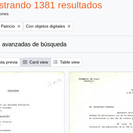
trando 1381 resultados
iones
Remove filter:
 Patricio
Con objetos digitales
 avanzadas de búsqueda
sta previa
Card view
Table view