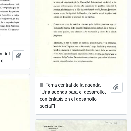
n del
Añadir al portapapeles
o]
[III Tema central de la agenda:
Añadi
"Una agenda para el desarrollo,
con énfasis en el desarrollo
social"]