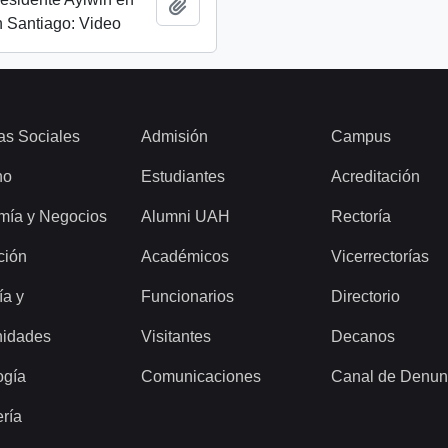
Añadir al portapapeles
 Santiago: Video
as Sociales
Admisión
Campus
ho
Estudiantes
Acreditación
mía y Negocios
Alumni UAH
Rectoría
ción
Académicos
Vicerrectorías
ía y
Funcionarios
Directorio
idades
Visitantes
Decanos
ogía
Comunicaciones
Canal de Denun
ería