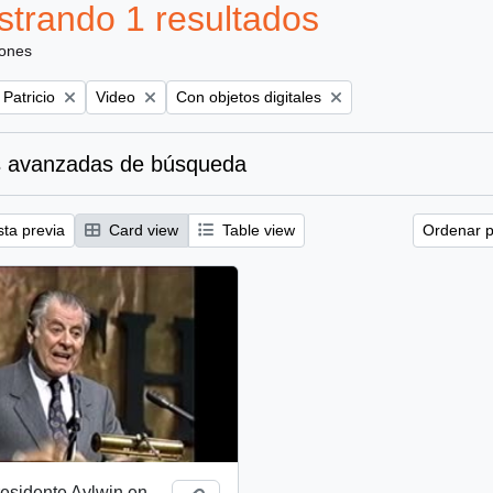
trando 1 resultados
iones
Remove filter:
Remove filter:
 Patricio
Video
Con objetos digitales
 avanzadas de búsqueda
sta previa
Card view
Table view
Ordenar p
esidente Aylwin en