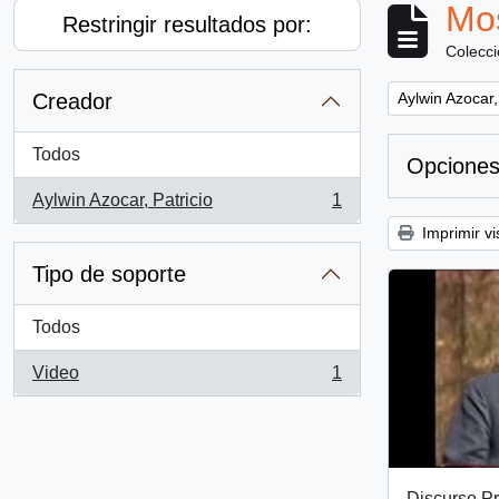
Mos
Restringir resultados por:
Colecc
Remove filter:
Creador
Aylwin Azocar,
Todos
Opciones
Aylwin Azocar, Patricio
1
, 1 resultados
Imprimir vi
Tipo de soporte
Todos
Video
1
, 1 resultados
Discurso Pr