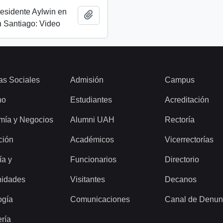
esidente Aylwin en
Añadir al portapapeles
 Santiago: Video
as Sociales
Admisión
Campus
ho
Estudiantes
Acreditación
mía y Negocios
Alumni UAH
Rectoría
ción
Académicos
Vicerrectorías
ía y
Funcionarios
Directorio
idades
Visitantes
Decanos
ogía
Comunicaciones
Canal de Denun
ería