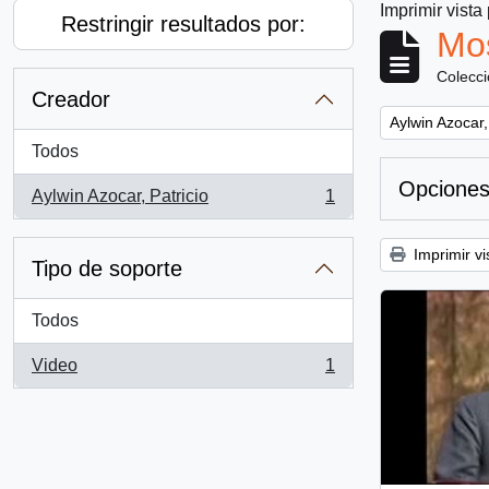
Imprimir vista
Restringir resultados por:
Mos
Colecc
Creador
Remove filter:
Aylwin Azocar,
Todos
Opciones
Aylwin Azocar, Patricio
1
, 1 resultados
Imprimir vi
Tipo de soporte
Todos
Video
1
, 1 resultados