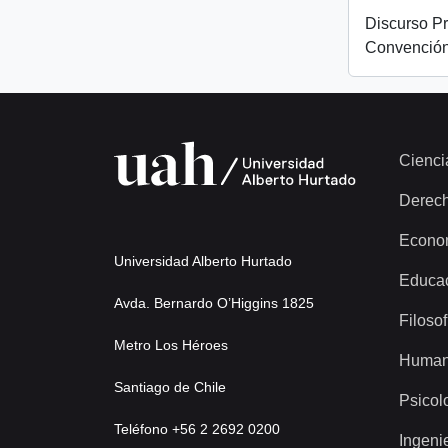
Discurso Pr
Convención
Cienci
Derec
Econo
Universidad Alberto Hurtado
Educa
Avda. Bernardo O’Higgins 1825
Filosof
Metro Los Héroes
Human
Santiago de Chile
Psicol
Teléfono +56 2 2692 0200
Ingeni