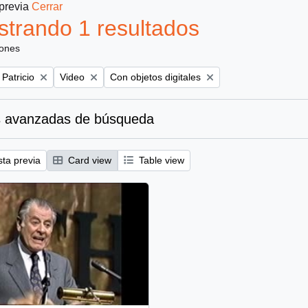
 previa
Cerrar
trando 1 resultados
iones
Remove filter:
Remove filter:
 Patricio
Video
Con objetos digitales
 avanzadas de búsqueda
sta previa
Card view
Table view