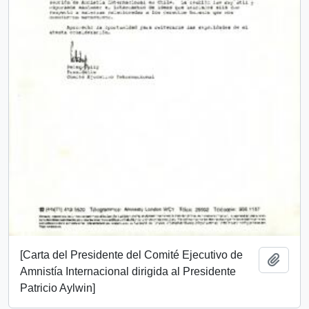
[Carta del Presidente del Comité Ejecutivo de
Añadi
Amnistía Internacional dirigida al Presidente
Patricio Aylwin]