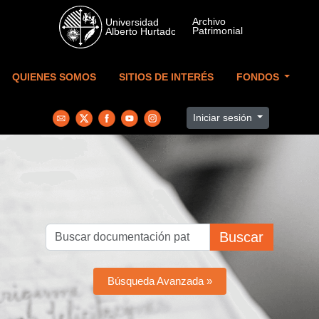
Skip to main content
QUIENES SOMOS
SITIOS DE INTERÉS
FONDOS
Iniciar sesión
Buscar
Búsqueda Avanzada »