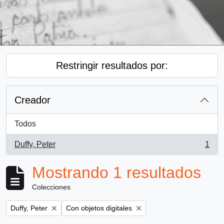
Restringir resultados por:
Creador
Todos
Duffy, Peter
1
, 1 resultados
Mostrando 1 resultados
Colecciones
Remove filter:
Remove filter:
Duffy, Peter
Con objetos digitales