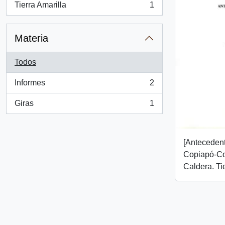
Tierra Amarilla
1
, 1 resultados
Materia
Todos
Informes
2
, 2 resultados
Giras
1
, 1 resultados
[Antecedent
Copiapó-C
Caldera. Tie