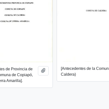
[Antecedentes de la Comun
es de Provincia de
Añadir al portapapeles
Caldera)
omuna de Copiapó,
rra Amarilla].