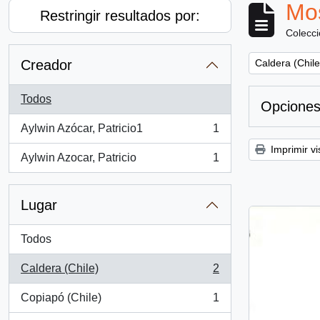
Mos
Restringir resultados por:
Colecc
Remove filter:
Creador
Caldera (Chile
Todos
Opciones
Aylwin Azócar, Patricio1
1
, 1 resultados
Imprimir vi
Aylwin Azocar, Patricio
1
, 1 resultados
Lugar
Todos
Caldera (Chile)
2
, 2 resultados
Copiapó (Chile)
1
, 1 resultados