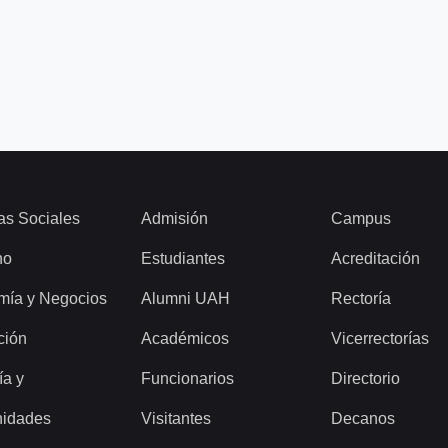
as Sociales
Admisión
Campus
ho
Estudiantes
Acreditación
mía y Negocios
Alumni UAH
Rectoría
ción
Académicos
Vicerrectorías
ía y
Funcionarios
Directorio
idades
Visitantes
Decanos