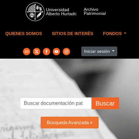
Skip to main content
QUIENES SOMOS
SITIOS DE INTERÉS
FONDOS
Iniciar sesión
Buscar
Búsqueda Avanzada »