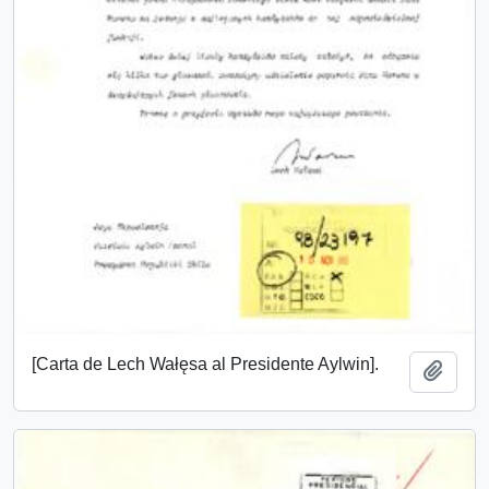
[Carta de Lech Wałęsa al Presidente Aylwin].
Añadi