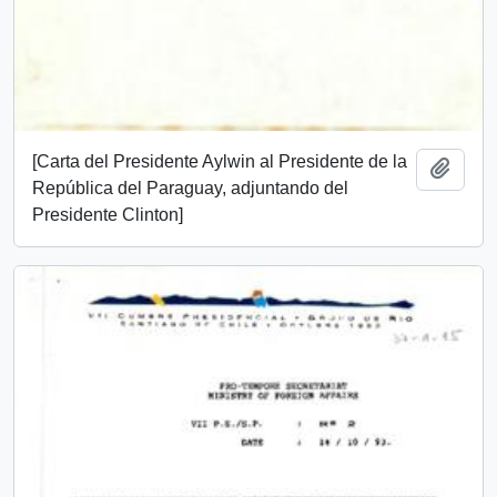
[Carta del Presidente Aylwin al Presidente de la
Añadi
República del Paraguay, adjuntando del
Presidente Clinton]