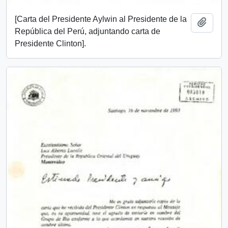
[Carta del Presidente Aylwin al Presidente de la
Añadi
República del Perú, adjuntando carta de
Presidente Clinton].