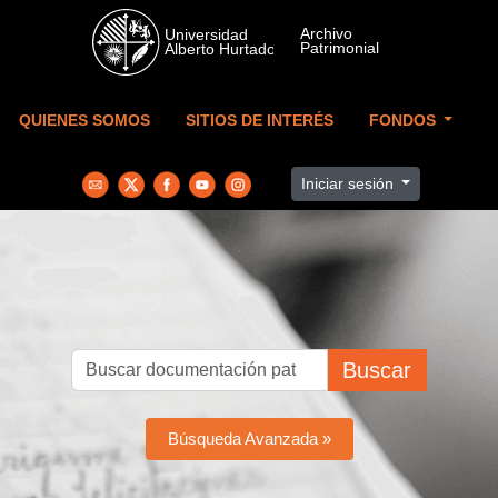
Skip to main content
QUIENES SOMOS
SITIOS DE INTERÉS
FONDOS
Iniciar sesión
Buscar
Búsqueda Avanzada »