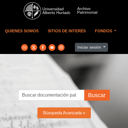
Skip to main content
QUIENES SOMOS
SITIOS DE INTERÉS
FONDOS
Iniciar sesión
Buscar
Búsqueda Avanzada »