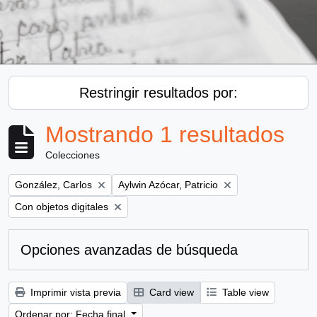
Restringir resultados por:
Mostrando 1 resultados
Colecciones
Remove filter:
Remove filter:
González, Carlos
Aylwin Azócar, Patricio
Remove filter:
Con objetos digitales
Opciones avanzadas de búsqueda
Imprimir vista previa
Card view
Table view
Ordenar por: Fecha final