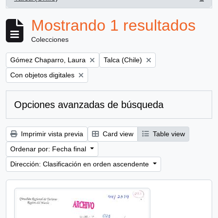
, 1 resultados
Mostrando 1 resultados
Colecciones
Remove filter:
Remove filter:
Gómez Chaparro, Laura
Talca (Chile)
Remove filter:
Con objetos digitales
Opciones avanzadas de búsqueda
Imprimir vista previa
Card view
Table view
Ordenar por: Fecha final
Dirección: Clasificación en orden ascendente