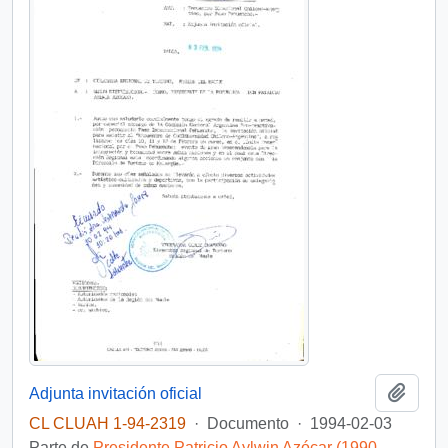
Añadi
Adjunta invitación oficial
CL CLUAH 1-94-2319
·
Documento
·
1994-02-03
Parte de
Presidente Patricio Aylwin Azócar (1990-