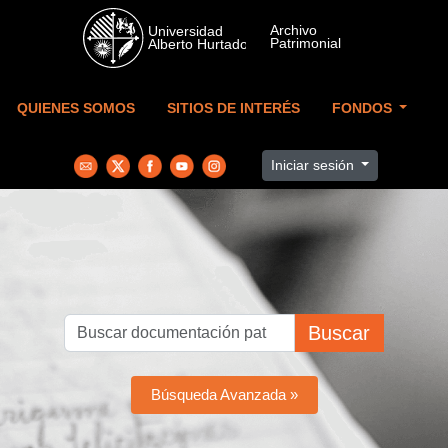
Skip to main content
QUIENES SOMOS
SITIOS DE INTERÉS
FONDOS
Iniciar sesión
Buscar
Búsqueda Avanzada »