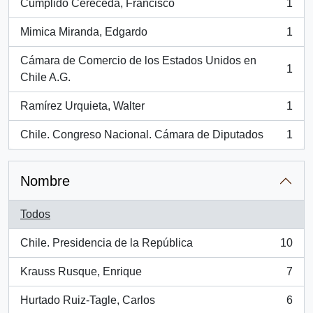
Cumplido Cereceda, Francisco
1
, 1 resultados
Mimica Miranda, Edgardo
1
, 1 resultados
Cámara de Comercio de los Estados Unidos en
1
, 1 resultados
Chile A.G.
Ramírez Urquieta, Walter
1
, 1 resultados
Chile. Congreso Nacional. Cámara de Diputados
1
, 1 resultados
Nombre
Todos
Chile. Presidencia de la República
10
, 10 resultados
Krauss Rusque, Enrique
7
, 7 resultados
Hurtado Ruiz-Tagle, Carlos
6
, 6 resultados