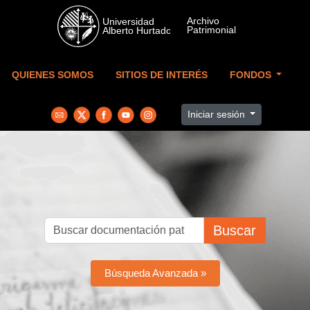
Skip to main content
QUIENES SOMOS
SITIOS DE INTERÉS
FONDOS
Iniciar sesión
Buscar
Búsqueda Avanzada »