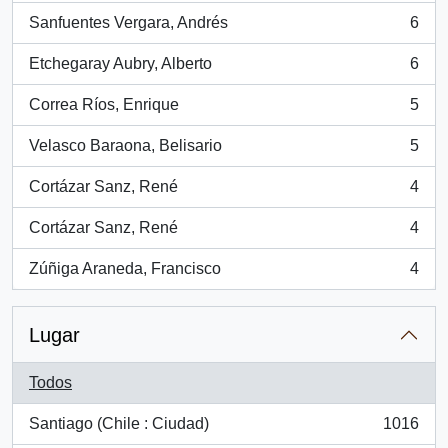
Sanfuentes Vergara, Andrés
6
, 6 resultados
Etchegaray Aubry, Alberto
6
, 6 resultados
Correa Ríos, Enrique
5
, 5 resultados
Velasco Baraona, Belisario
5
, 5 resultados
Cortázar Sanz, René
4
, 4 resultados
Cortázar Sanz, René
4
, 4 resultados
Zúñiga Araneda, Francisco
4
, 4 resultados
Lugar
Todos
Santiago (Chile : Ciudad)
1016
, 1016 resultados