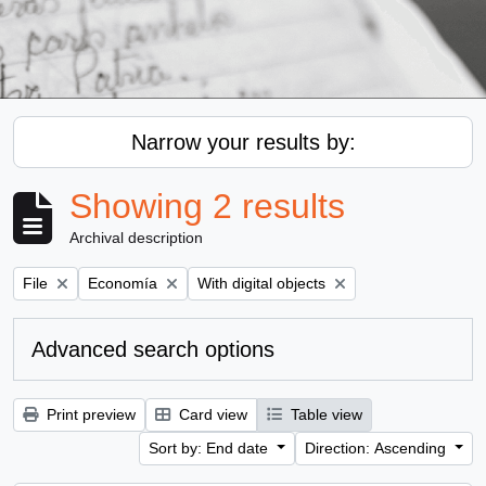
Narrow your results by:
Showing 2 results
Archival description
Remove filter:
Remove filter:
Remove filter:
File
Economía
With digital objects
Advanced search options
Print preview
Card view
Table view
Sort by: End date
Direction: Ascending