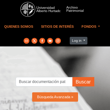
Skip to main content
QUIENES SOMOS
SITIOS DE INTERÉS
FONDOS
Log in
Buscar
Búsqueda Avanzada »