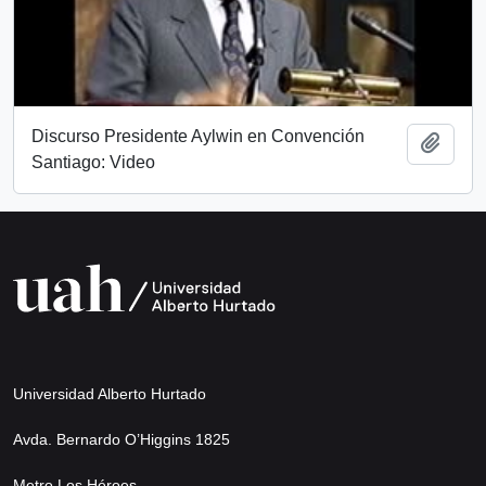
Discurso Presidente Aylwin en Convención
Add t
Santiago: Video
Universidad Alberto Hurtado
Avda. Bernardo O’Higgins 1825
Metro Los Héroes