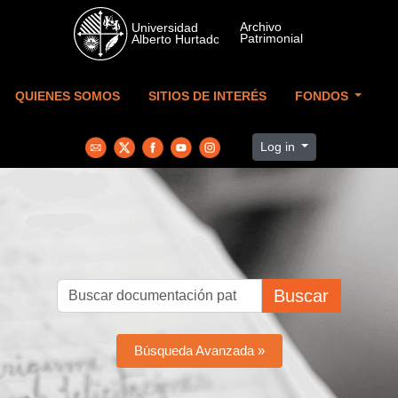
Skip to main content
QUIENES SOMOS
SITIOS DE INTERÉS
FONDOS
Log in
Buscar
Búsqueda Avanzada »