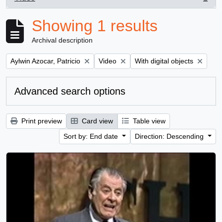
, 1 results
Showing 1 results
Archival description
Remove filter:
Remove filter:
Remove filter:
Aylwin Azocar, Patricio
Video
With digital objects
Advanced search options
Print preview
Card view
Table view
Sort by: End date
Direction: Descending