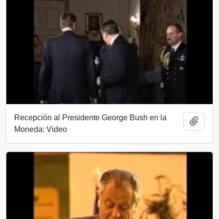
Recepción al Presidente George Bush en la
Add t
Moneda: Video