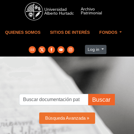
Skip to main content
QUIENES SOMOS
SITIOS DE INTERÉS
FONDOS
Log in
Buscar
Búsqueda Avanzada »