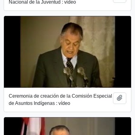
Nacional de la Juventud : video
Ceremonia de creación de la Comisión Especial
Add t
de Asuntos Indígenas : vídeo