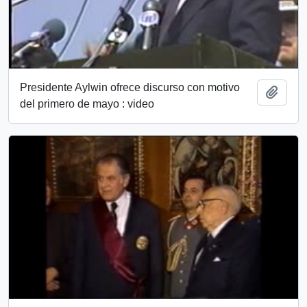
Presidente Aylwin ofrece discurso con motivo
Add t
del primero de mayo : video