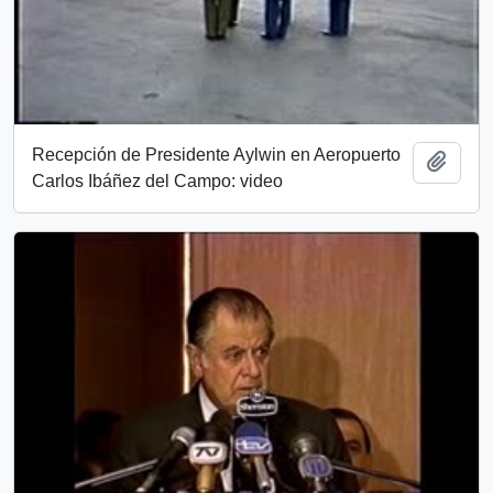
Recepción de Presidente Aylwin en Aeropuerto
Add t
Carlos Ibáñez del Campo: video