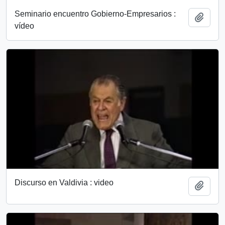
Seminario encuentro Gobierno-Empresarios :
Add t
vídeo
Discurso en Valdivia : video
Add t