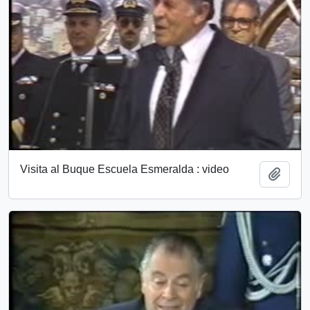
Visita al Buque Escuela Esmeralda : video
Add t