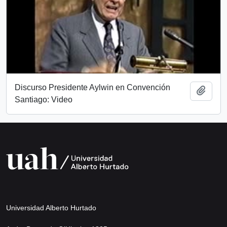
Discurso Presidente Aylwin en Convención
Add t
Santiago: Video
Universidad Alberto Hurtado