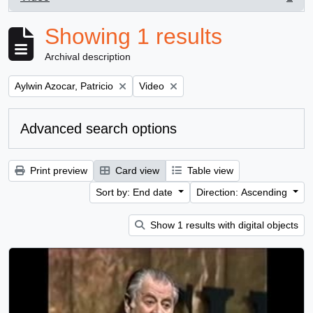
, 1 results
Showing 1 results
Archival description
Remove filter:
Remove filter:
Aylwin Azocar, Patricio
Video
Advanced search options
Print preview
Card view
Table view
Sort by: End date
Direction: Ascending
Show 1 results with digital objects