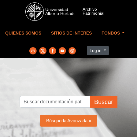
Skip to main content
QUIENES SOMOS
SITIOS DE INTERÉS
FONDOS
Log in
Buscar
Búsqueda Avanzada »