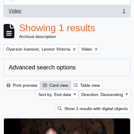
Video
1
, 1 results
Showing 1 results
Archival description
Remove filter:
Remove filter:
Oyarzún Ivanovic, Leonor Victoria
Video
Advanced search options
Print preview
Card view
Table view
Sort by: End date
Direction: Descending
Show 1 results with digital objects