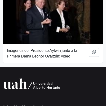
Imágenes del Presidente Aylwin junto a la
Add t
Primera Dama Leonor Oyarzún: video