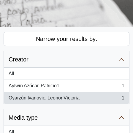
Narrow your results by:
Creator
All
Aylwin Azócar, Patricio1
1
, 1 results
Oyarzún Ivanovic, Leonor Victoria
1
, 1 results
Media type
All