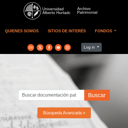
Skip to main content
QUIENES SOMOS
SITIOS DE INTERÉS
FONDOS
Log in
Buscar
Búsqueda Avanzada »