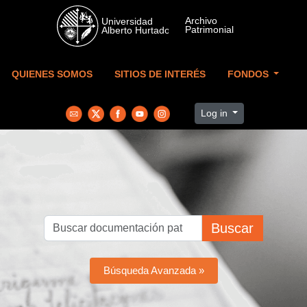
Skip to main content
QUIENES SOMOS
SITIOS DE INTERÉS
FONDOS
Log in
Buscar
Búsqueda Avanzada »