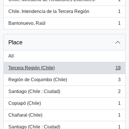
, 1 results
Chile. Intendencia de la Tercera Región
1
, 1 results
Barrionuevo, Raúl
1
, 1 results
Place
All
Tercera Región (Chile)
19
, 19 results
Región de Coquimbo (Chile)
3
, 3 results
Santiago (Chile : Ciudad)
2
, 2 results
Copiapó (Chile)
1
, 1 results
Chañaral (Chile)
1
, 1 results
Santiago (Chile : Ciudad)
1