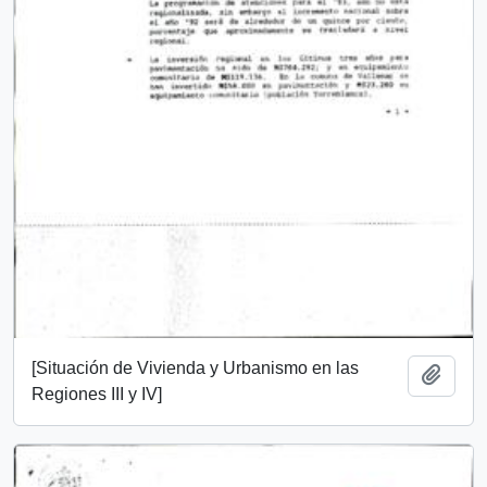
[Situación de Vivienda y Urbanismo en las
Add t
Regiones III y IV]