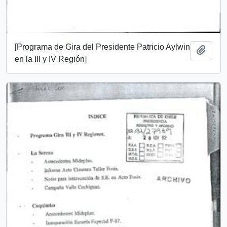
[Programa de Gira del Presidente Patricio Aylwin
Add t
en la III y IV Región]