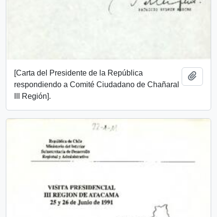
[Carta del Presidente de la República
Add t
respondiendo a Comité Ciudadano de Chañaral
III Región].