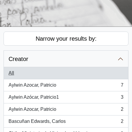
Narrow your results by:
Creator
All
Aylwin Azocar, Patricio
7
, 7 results
Aylwin Azócar, Patricio1
3
, 3 results
Aylwin Azocar, Patricio
2
, 2 results
Bascuñan Edwards, Carlos
2
, 2 results