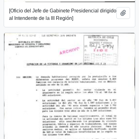
[Oficio del Jefe de Gabinete Presidencial dirigido
Add t
al Intendente de la III Región]