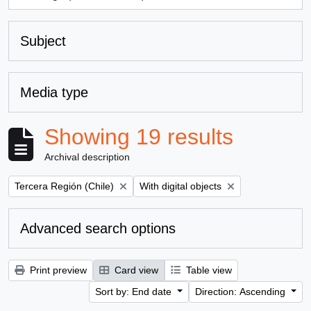
, 1 results
Subject
Media type
Showing 19 results
Archival description
Remove filter:
Remove filter:
Tercera Región (Chile)
With digital objects
Advanced search options
Print preview
Card view
Table view
Sort by: End date
Direction: Ascending