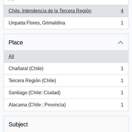
Chile. Intendencia de la Tercera Región
4
, 4 results
Urqueta Flores, Grimaldina
1
, 1 results
Place
All
Chañaral (Chile)
1
, 1 results
Tercera Región (Chile)
1
, 1 results
Santiago (Chile: Ciudad)
1
, 1 results
Atacama (Chile : Provincia)
1
, 1 results
Subject