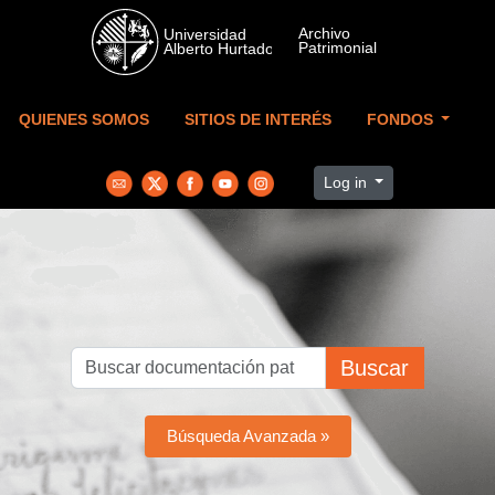
Skip to main content
QUIENES SOMOS
SITIOS DE INTERÉS
FONDOS
Log in
Buscar
Búsqueda Avanzada »