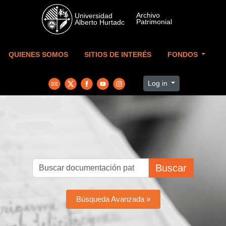
Skip to main content
QUIENES SOMOS
SITIOS DE INTERÉS
FONDOS
Log in
Buscar
Búsqueda Avanzada »