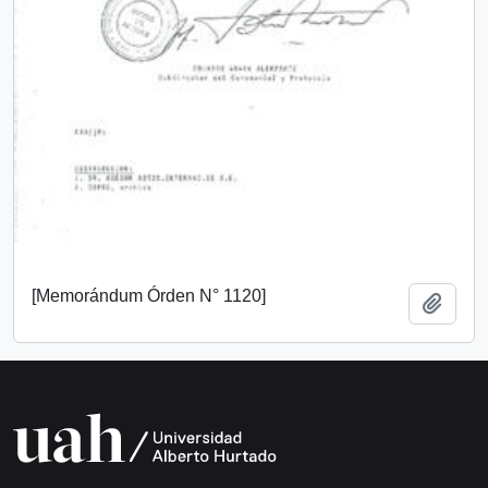
[Memorándum Órden N° 1120]
Add t