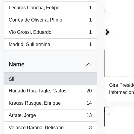
Lecaros Concha, Felipe
1
, 1 results
Corrêa de Oliveira, Plinio
1
, 1 results
Vío Grossi, Eduardo
1
, 1 results
Madrid, Guillermina
1
, 1 results
Name
All
Gira Presi
Hurtado Ruiz-Tagle, Carlos
20
información
, 20 results
Krauss Rusque, Enrique
14
, 14 results
Arrate, Jorge
13
, 13 results
Velasco Barona, Belisario
13
, 13 results