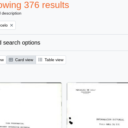
wing 376 results
l description
rcelo
 search options
ew
Card view
Table view