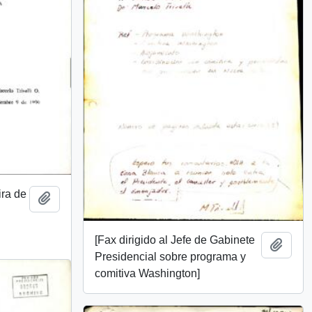
ira de
Add to clipboard
[Fax dirigido al Jefe de Gabinete
Add t
Presidencial sobre programa y
comitiva Washington]