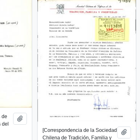
s de
Add to clipboard
s del
[Correspondencia de la Sociedad
Add t
Chilena de Tradición, Familia y