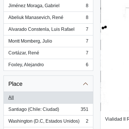
Jiménez Moraga, Gabriel
8
, 8 results
Abeliuk Manasevich, René
8
, 8 results
Alvarado Constenla, Luis Rafael
7
, 7 results
Montt Momberg, Julio
7
, 7 results
Cortázar, René
7
, 7 results
Foxley, Alejandro
6
, 6 results
Place
All
Santiago (Chile: Ciudad)
351
, 351 results
Vialidad II
Washington (D.C, Estados Unidos)
2
, 2 results