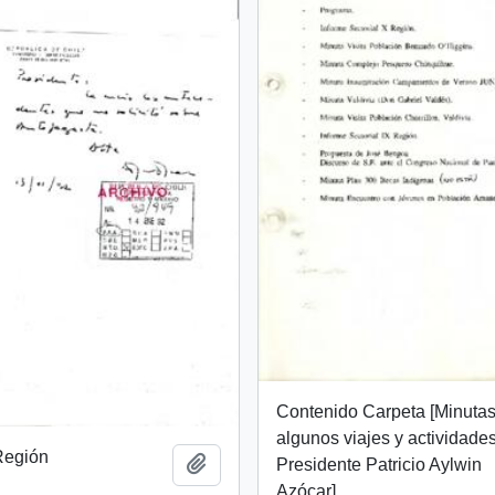
Contenido Carpeta [Minuta
algunos viajes y actividade
 Región
Add to clipboard
Presidente Patricio Aylwin
Azócar]