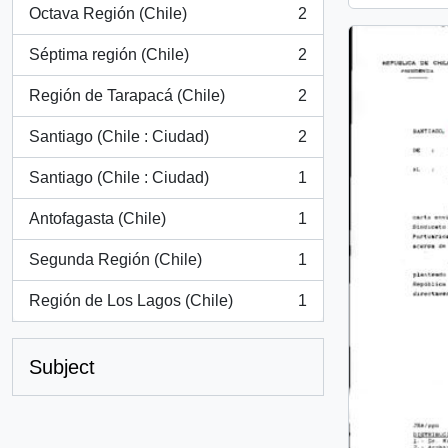
Octava Región (Chile)
2
, 2 results
Séptima región (Chile)
2
, 2 results
Región de Tarapacá (Chile)
2
, 2 results
Santiago (Chile : Ciudad)
2
, 2 results
Santiago (Chile : Ciudad)
1
, 1 results
Antofagasta (Chile)
1
, 1 results
Segunda Región (Chile)
1
, 1 results
Región de Los Lagos (Chile)
1
, 1 results
Subject