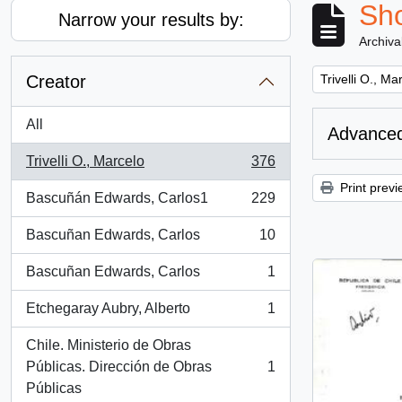
Sho
Narrow your results by:
Archiva
Remove filter:
Creator
Trivelli O., Ma
All
Advanced
Trivelli O., Marcelo
376
, 376 results
Print previ
Bascuñán Edwards, Carlos1
229
, 229 results
Bascuñan Edwards, Carlos
10
, 10 results
Bascuñan Edwards, Carlos
1
, 1 results
Etchegaray Aubry, Alberto
1
, 1 results
Chile. Ministerio de Obras
Públicas. Dirección de Obras
1
, 1 results
Públicas