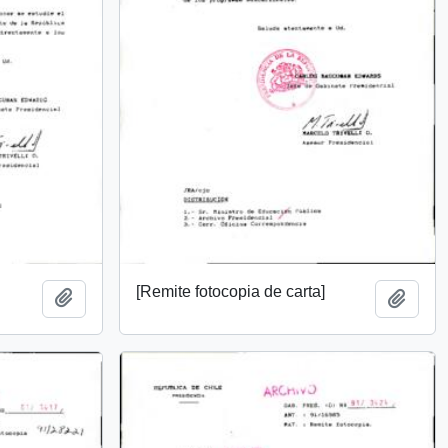
[Remite fotocopia de carta]
Add to clipboard
Add t