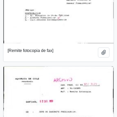
[Remite fotocopia de fax]
Add t