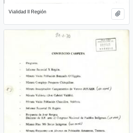
Vialidad II Región
Add t