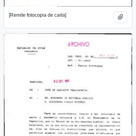
[Remite fotocopia de carta]
Add t