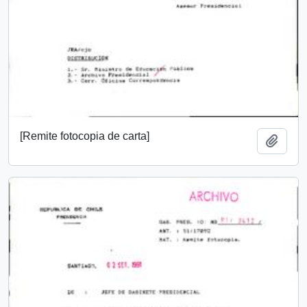
[Remite fotocopia de carta]
Add t