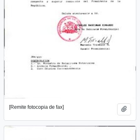
[Remite fotocopia de fax]
Add t