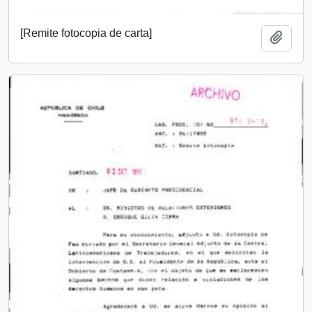
[Remite fotocopia de carta]
Add t