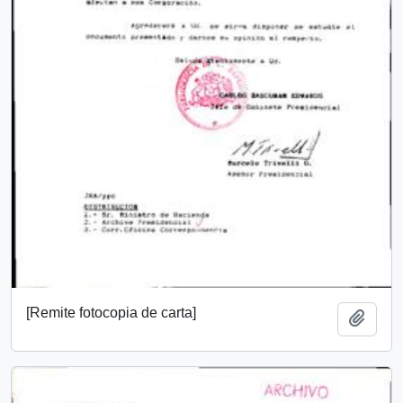
[Remite fotocopia de carta]
Add t