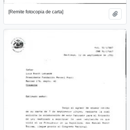
[Remite fotocopia de carta]
Add t