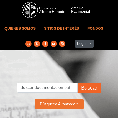
Skip to main content
QUIENES SOMOS
SITIOS DE INTERÉS
FONDOS
Log in
Buscar
Búsqueda Avanzada »