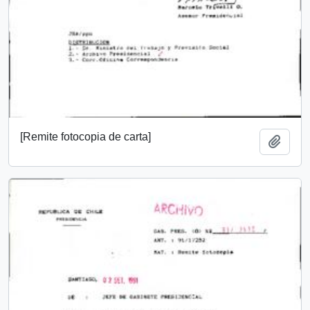
[Remite fotocopia de carta]
Add t