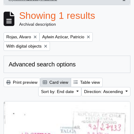
, 1 results
Showing 1 results
Archival description
Remove filter:
Remove filter:
Rojas, Alvaro
Aylwin Azócar, Patricio
Remove filter:
With digital objects
Advanced search options
Print preview
Card view
Table view
Sort by: End date
Direction: Ascending