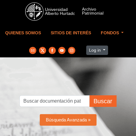
Skip to main content
QUIENES SOMOS
SITIOS DE INTERÉS
FONDOS
Log in
Buscar
Búsqueda Avanzada »