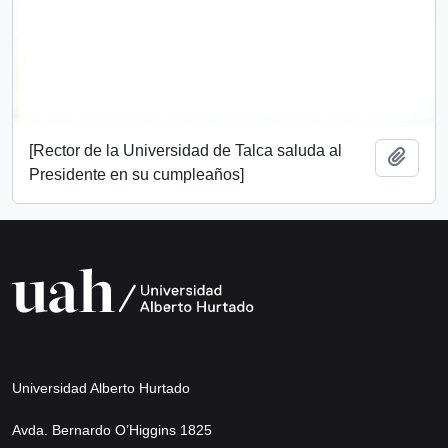
[Rector de la Universidad de Talca saluda al
Add t
Presidente en su cumpleaños]
Universidad Alberto Hurtado
Avda. Bernardo O’Higgins 1825