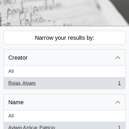
Narrow your results by:
Creator
All
Rojas, Alvaro
1
, 1 results
Name
All
Aylwin Azócar, Patricio
1