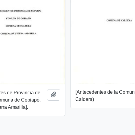
[Antecedentes de la Comun
es de Provincia de
Add to clipboard
Caldera)
omuna de Copiapó,
rra Amarilla].