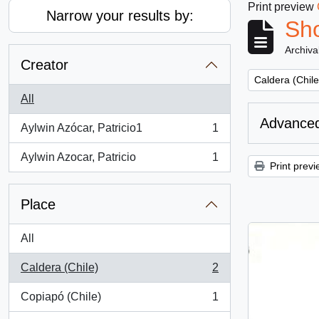
Print preview
Narrow your results by:
Sho
Archiva
Creator
Remove filter:
Caldera (Chile
All
Advanced
Aylwin Azócar, Patricio1
1
, 1 results
Aylwin Azocar, Patricio
1
, 1 results
Print previ
Place
All
Caldera (Chile)
2
, 2 results
Copiapó (Chile)
1
, 1 results