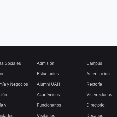
as Sociales
Admisión
Campus
ho
Estudiantes
Acreditación
mía y Negocios
Alumni UAH
Rectoría
ción
Académicos
Vicerrectorías
ía y
Funcionarios
Directorio
idades
Visitantes
Decanos