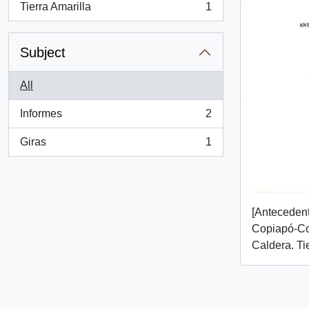
Tierra Amarilla
1
, 1 results
Subject
All
Informes
2
, 2 results
Giras
1
, 1 results
[Antecedent
Copiapó-C
Caldera. Tie